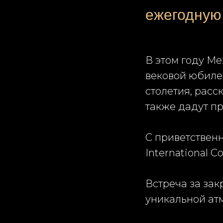
ежегодную
В этом году М
вековой юбилей
столетия, расс
также дадут пр
С приветственно
International Co
Встреча за зак
уникальной ат