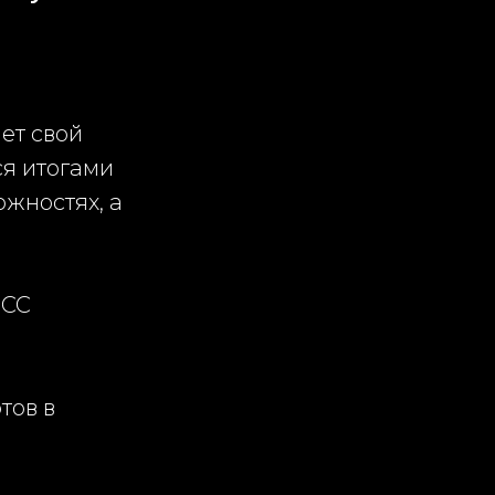
ет свой
ся итогами
ожностях, а
ICC
тов в