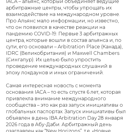
IACA – альянс, который объединяет ведущие
арбитражные центры, чтобы упрощать их
взаимодействие на международном уровне.
Про Альянс мало информации, но известно,
что он появился в качестве реакции на
пандемию COVID-19. Первые 3 арбитражных
центра, которые вошли в состав альянса и, по
сути, его основали – Arbitration Place (Канада),
IDRC (Великобритания) и Maxwell Chambers
(Сингапур). Их
целью
было упростить
проведение международных слушаний в
эпоху локдаунов и иных ограничений.
Самая интересная новость с момента
основания IACA – то есть спустя 6 лет, которая
привлекла внимание международного
сообщества – это как раз запуск инициативы о
глобальных паспортах. Запуск инициативы был
объявлен в день IBA Arbitration Day 28 января
2026 года в Абу-Даби. Арбитражный день
озаглавлен как
“New Horizons”
, т.е. «Новые