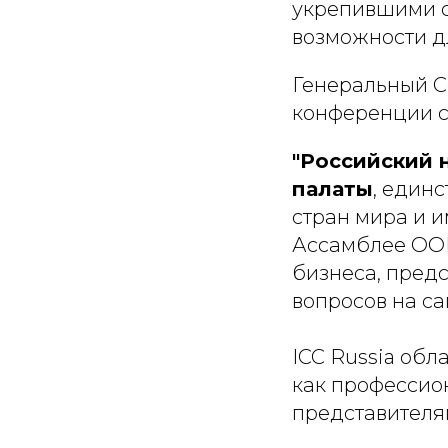
укрепившими с
возможности дл
Генеральный Се
конференции с
"Российский 
палаты
, един
стран мира и 
Ассамблее ООН
бизнеса, предс
вопросов на с
ICC Russia об
как профессио
представителя