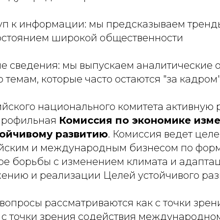
п к информации: мы предсказываем тренды 
достоянием широкой общественности
е сведения: мы выпускаем аналитические о
 темам, которые часто остаются "за кадром
ийского национального комитета активную 
 профильная
Комиссия по экономике изм
тойчивому развитию
. Комиссия ведет це
ийским и международным бизнесом по фо
ре борьбы с изменением климата и адаптац
ению и реализации Целей устойчивого раз
 вопросы рассматриваются как с точки зре
и с точки зрения содействия международно