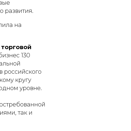
вые
о развития.
пила на
 торговой
бизнес 130
ральной
в российского
кому кругу
одном уровне.
востребованной
ями, так и