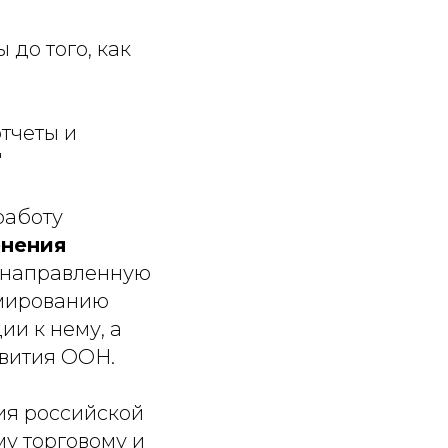
до того, как
тчеты и
"
работу
енения
ленаправленную
рмированию
ии к нему, а
вития ООН.
ния российской
му торговому и