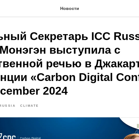
Новости
ьный Секретарь ICC Russ
 Монэгэн выступила с
твенной речью в Джакарт
ции «Carbon Digital Con
ecember 2024
 RUSSIA
CLIMATE