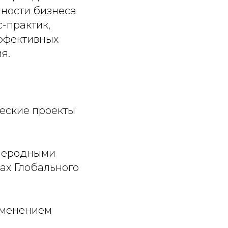
ности бизнеса
-практик,
эффективных
я.
еские проекты
глеродными
нах Глобального
зменением