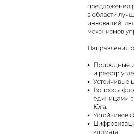
предложения р
в области луч
инноваций, ин
механизмов уп
Направления р
Природные и
и реестр угл
Устойчивые ц
Вопросы фор
единицами с 
Юга.
Устойчивое 
Цифровизаци
климата