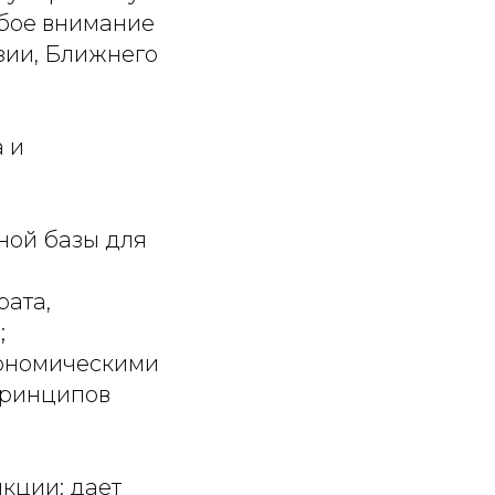
обое внимание
зии, Ближнего
 и
ной базы для
рата,
;
кономическими
принципов
кции: дает