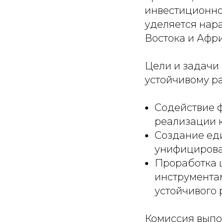
инвестиционно
уделяется нар
Востока и Афри
Цели и задачи
устойчивому р
Содействие 
реализации к
Создание ед
унифицирова
Проработка 
инструмента
устойчивого 
Комиссия выпо