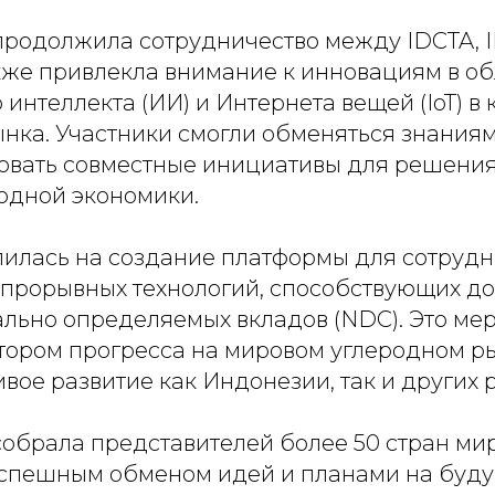
родолжила сотрудничество между IDCTA, I
кже привлекла внимание к инновациям в об
 интеллекта (ИИ) и Интернета вещей (IoT) в 
ынка. Участники смогли обменяться знаниям
довать совместные инициативы для решения
одной экономики.
илась на создание платформы для сотрудн
прорывных технологий, способствующих д
льно определяемых вкладов (NDC). Это ме
атором прогресса на мировом углеродном р
ивое развитие как Индонезии, так и других 
обрала представителей более 50 стран ми
спешным обменом идей и планами на буду