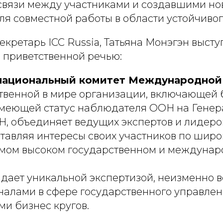
вязи между участниками и создавшими но
я совместной работы в области устойчивог
кретарь ICC Russia, Татьяна Монэгэн высту
 приветственной речью:
национальный комитет Международной
ственной в мире организации, включающей 
имеющей статус наблюдателя ООН на Гене
, объединяет ведущих экспертов и лидеро
тавляя интересы своих участников по широ
амом высоком государственном и междунар
ладает уникальной экспертизой, неизменно 
налами в сфере государственного управлени
ми бизнес кругов.