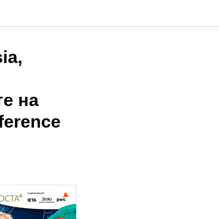
ia,
е на
ference