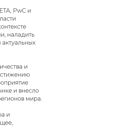
ETA, PwC и
ласти
контексте
и, наладить
 актуальных
ичества и
остижению
роприятие
ынке и внесло
регионов мира.
ра и
щее,