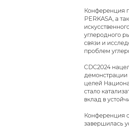
Конференция п
PERKASA, а та
искусственного
углеродного р
связи и иссле
проблем углер
CDC2024 нацел
демонстрации 
целей Национа
стало катализ
вклад в устойч
Конференция с
завершилась у