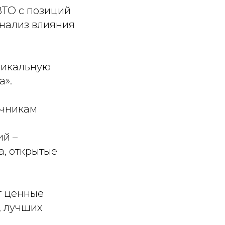
ВТО с позиций
анализ влияния
никальную
а».
очникам
ий –
а, открытые
т ценные
, лучших