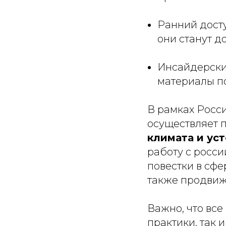
Ранний досту
они станут 
Инсайдерски
материалы по
В рамках Росс
осуществляет
климата и ус
работу с росс
повестки в сфе
также продвиж
Важно, что все
практики, так 