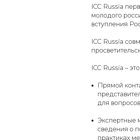
ICC Russia пер
молодого росси
вступления Рос
ICC Russia со
просветительск
ICC Russia – э
Прямой конта
представител
для вопросов
Экспертные 
сведения о п
практиках м