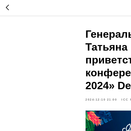
Генерал
Татьяна
приветс
конферен
2024» D
2024-12-10 21:00
ICC