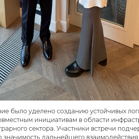
ие было уделено созданию устойчивых лог
овместным инициативам в области инфраст
грарного сектора. Участники встречи подч
ю значимость дальнейшего взаимодействия