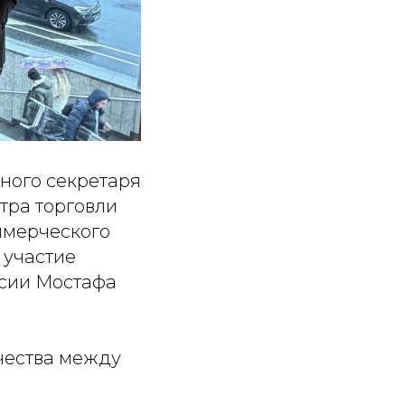
ьного секретаря
тра торговли
ммерческого
 участие
ссии Мостафа
чества между