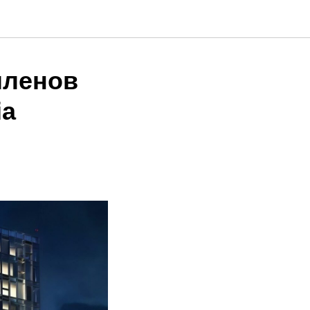
членов
ia