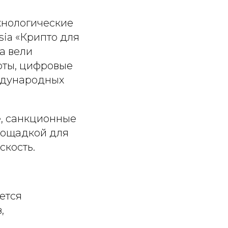
хнологические
ia «Крипто для
а вели
юты, цифровые
еждународных
е, санкционные
лощадкой для
скость.
ется
,