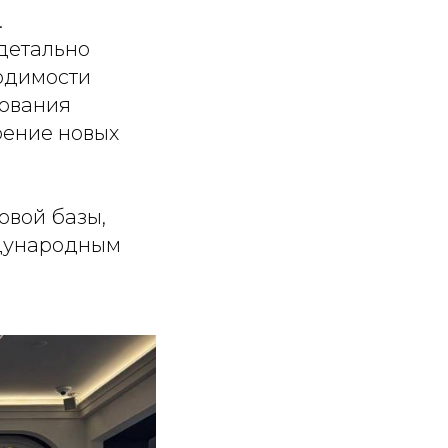
.
 детально
одимости
бования
рение новых
овой базы,
ждународным