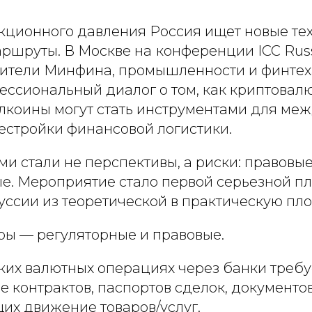
нкционного давления Россия ищет новые те
ршруты. В Москве на
конференции ICC Russ
ители Минфина, промышленности и финтех
ессиональный диалог о том, как криптовал
блкоины могут стать инструментами для м
естройки финансовой логистики.
и стали не перспективы, а риски: правовы
е. Мероприятие стало первой серьезной п
ссии из теоретической в практическую пло
ры — регуляторные и правовые.
ких валютных операциях через банки требу
 контрактов, паспортов сделок, документов
х движение товаров/услуг.