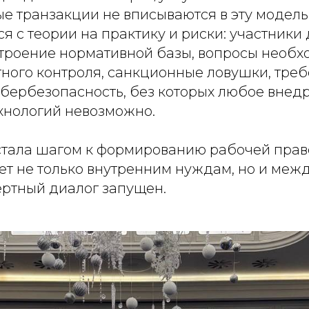
е транзакции не вписываются в эту модель
я с теории на практику и риски: участники
троение нормативной базы, вопросы необх
тного контроля, санкционные ловушки, тре
ибербезопасность, без которых любое внед
хнологий невозможно.
тала шагом к формированию рабочей прав
ает не только внутренним нуждам, но и ме
ертный диалог запущен.