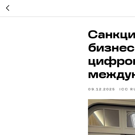
Санкци
бизнес
цифров
междун
09.12.2025
ICC R