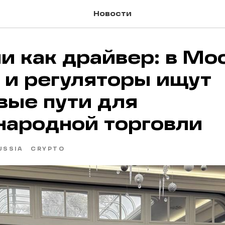
Новости
и как драйвер: в Мо
 и регуляторы ищут
ые пути для
ародной торговли
USSIA
CRYPTO