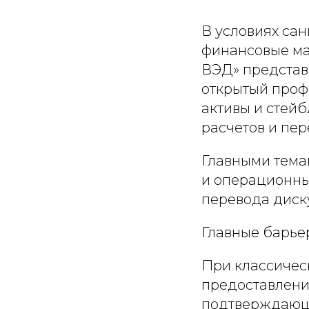
В условиях са
финансовые ма
ВЭД»
представ
открытый проф
активы и стей
расчетов и пер
Главными темам
и операционны
перевода диску
Главные барье
При классичес
предоставление
подтверждающи