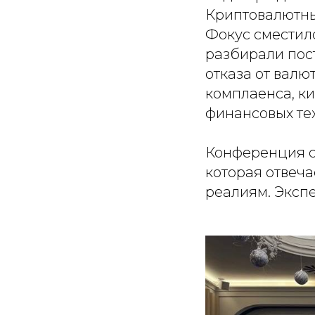
Криптовалютны
Фокус сместилс
разбирали пос
отказа от валю
комплаенса, к
финансовых те
Конференция с
которая отвеч
реалиям. Эксп