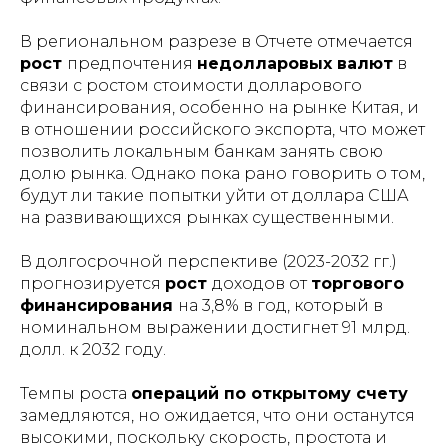
В региональном разрезе в Отчете отмечается
рост
предпочтения
недолларовых валют
в
связи с ростом стоимости долларового
финансирования, особенно на рынке Китая, и
в отношении российского экспорта, что может
позволить локальным банкам занять свою
долю рынка. Однако пока рано говорить о том,
будут ли такие попытки уйти от доллара США
на развивающихся рынках существенными.
В долгосрочной перспективе (2023-2032 гг.)
прогнозируется
рост
доходов от
торгового
финансирования
на 3,8% в год, который в
номинальном выражении достигнет 91 млрд.
долл. к 2032 году.
Темпы роста
операций по открытому счету
замедляются, но ожидается, что они останутся
высокими, поскольку скорость, простота и