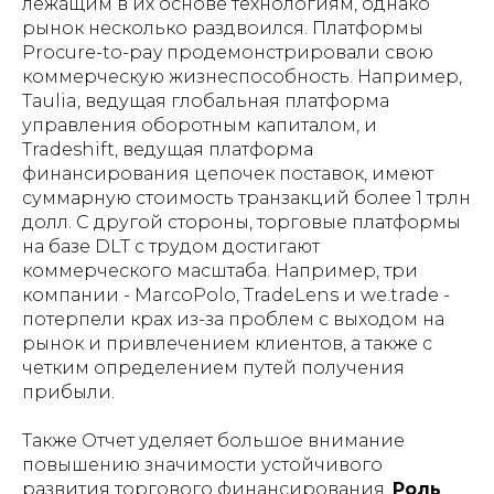
лежащим в их основе технологиям, однако
рынок несколько раздвоился. Платформы
Procure-to-pay продемонстрировали свою
коммерческую жизнеспособность. Например,
Taulia, ведущая глобальная платформа
управления оборотным капиталом, и
Tradeshift, ведущая платформа
финансирования цепочек поставок, имеют
суммарную стоимость транзакций более 1 трлн
долл. С другой стороны, торговые платформы
на базе DLT с трудом достигают
коммерческого масштаба. Например, три
компании - MarcoPolo, TradeLens и we.trade -
потерпели крах из-за проблем с выходом на
рынок и привлечением клиентов, а также с
четким определением путей получения
прибыли.
Также Отчет уделяет большое внимание
повышению значимости устойчивого
развития торгового финансирования.
Роль