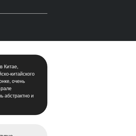
в Китае,
ско-китайского
онке, очень
врале
ь абстрактно и