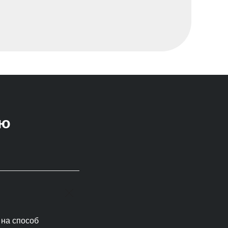
ью
 на способ