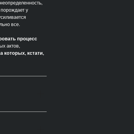
 неопределенность,
 порождает у
усиливается
льно все.
ровать процесс
ых актов,
за которых, кстати,