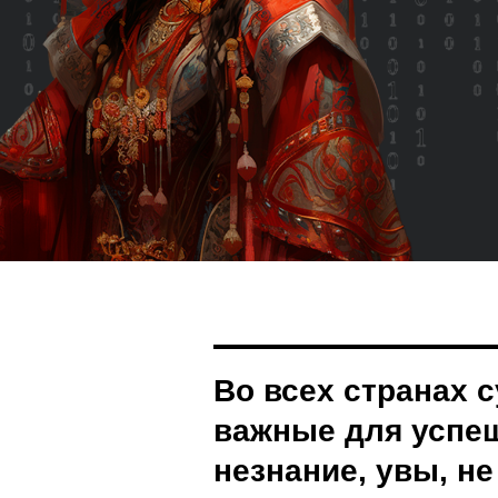
ме
Во всех странах 
важные для успеш
незнание, увы, не