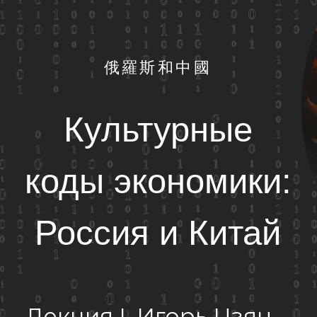
俄羅斯和中國
Культурные
коды экономики:
Россия и Китай
екция I. Игорь Цзян
нователь, Shenzhen Primer Trade Co Ltd