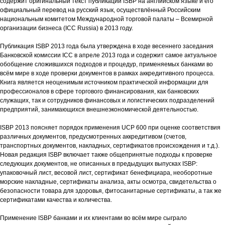
содержит оригинальный текст публикации ISBP на английском языке и его
официальный перевод на русский язык, осуществлённый Российским
национальным комитетом Международной торговой палаты – Всемирной
организации бизнеса (ICC Russia) в 2013 году.
Публикация ISBP 2013 года была утверждена в ходе весеннего заседания
Банковской комиссии ICC в апреле 2013 года и содержит самое актуальное
обобщение сложившихся подходов и процедур, применяемых банками во
всём мире в ходе проверки документов в рамках аккредитивного процесса.
Книга является неоценимым источником практической информации для
профессионалов в сфере торгового финансирования, как банковских
служащих, так и сотрудников финансовых и логистических подразделений
предприятий, занимающихся внешнеэкономической деятельностью.
ISBP 2013 поясняет порядок применения UCP 600 при оценке соответствия
различных документов, предусмотренных аккредитивом (счетов,
транспортных документов, накладных, сертификатов происхождения и т.д.).
Новая редакция ISBP включает также общепринятые подходы к проверке
следующих документов, не описанных в предыдущих выпусках ISBP:
упаковочный лист, весовой лист, сертификат бенефициара, необоротные
морские накладные, сертификаты анализа, акты осмотра, свидетельства о
безопасности товара для здоровья, фитосанитарные сертификаты, а так же
сертификатами качества и количества.
Применение ISBP банками и их клиентами во всём мире сыграло