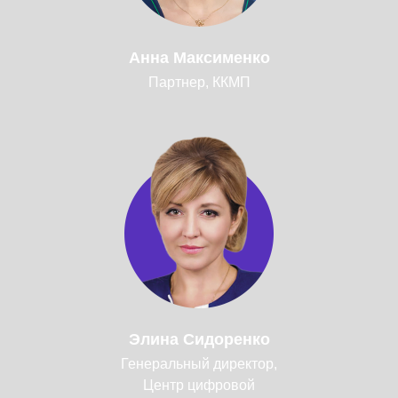
Анна Максименко
Партнер, ККМП
Элина Сидоренко
Генеральный директор,
Центр цифровой