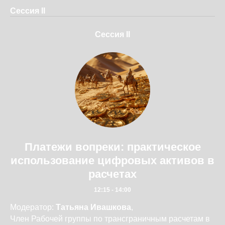
Сессия II
Сессия II
Платежи вопреки: практическое
использование цифровых активов в
расчетах
12:15 - 14:00
Модератор:
Татьяна Ивашкова
,
Член Рабочей группы по трансграничным расчетам в