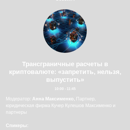
Трансграничные расчеты в
криптовалюте: «запретить, нельзя,
выпустить»
10:00 - 11:45
Модератор:
Анна Максименко,
Партнер,
юридическая фирма Кучер Кулешов Максименко и
партнеры
Спикеры: