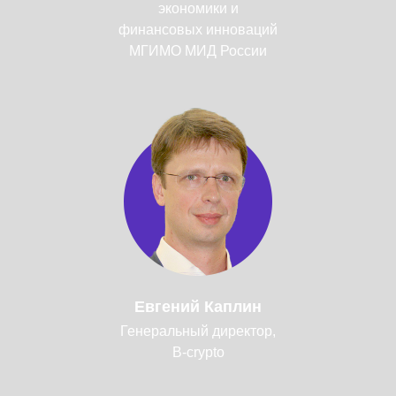
экономики и
финансовых инноваций
МГИМО МИД России
Евгений Каплин
Генеральный директор,
B-crypto