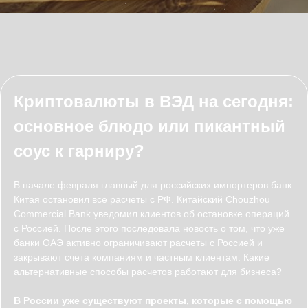
Криптовалюты в ВЭД на сегодня:
основное блюдо или пикантный
соус к гарниру?
В начале февраля главный для российских импортеров банк
Китая остановил все расчеты с РФ. Китайский Chouzhou
Commercial Bank уведомил клиентов об остановке операций
с Россией. После этого последовала новость о том, что уже
банки ОАЭ активно ограничивают расчеты с Россией и
закрывают счета компаниям и частным клиентам. Какие
альтернативные способы расчетов работают для бизнеса?
В России уже существуют проекты, которые с помощью