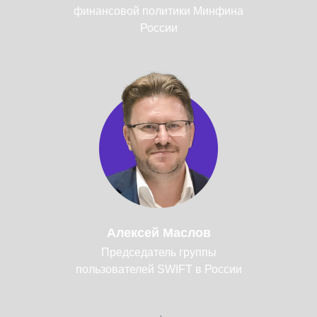
финансовой политики Минфина
России
Алексей Маслов
Председатель группы
пользователей SWIFT в России