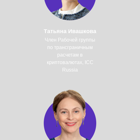
Татьяна Ивашкова
Член Рабочей группы
по трансграничным
расчетам в
криптовалютах, ICC
Russia