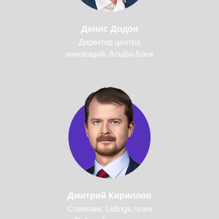
Денис Додон
Директор центра
инноваций, Альфа-Банк
Дмитрий Кириллов
Советник, Lidings, член