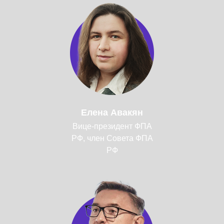
Елена Авакян
Вице-президент ФПА
РФ, член Совета ФПА
РФ