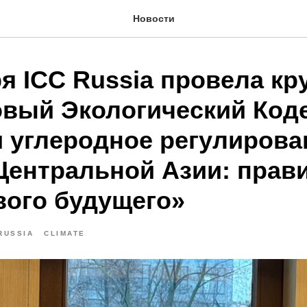
Новости
я ICC Russia провела кр
овый Экологический Код
и углеродное регулирова
Центральной Азии: прав
вого будущего»
RUSSIA
CLIMATE