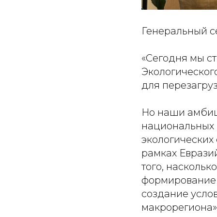
Генеральный се
«Сегодня мы с
Экологического
для перезагру
Но наши амбиц
национальных 
экологических
рамках Евразий
того, наскольк
формирование 
создание услов
макрорегиона»