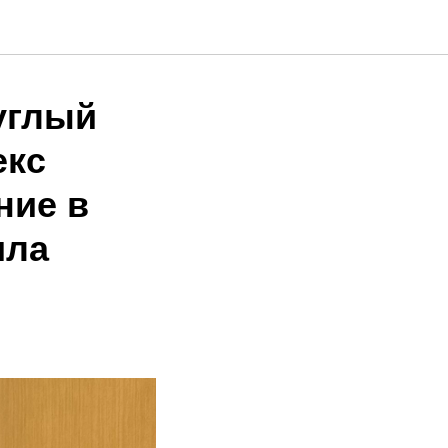
углый
екс
ние в
ила