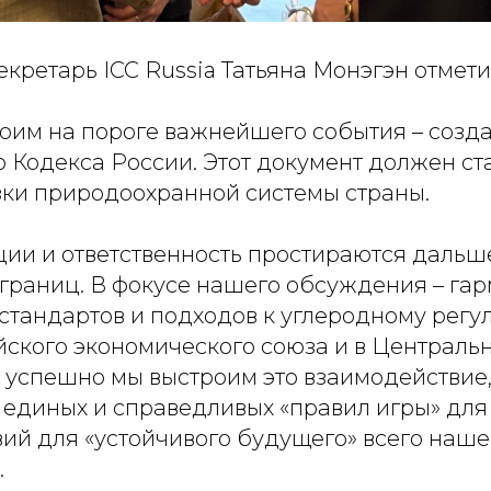
кретарь ICC Russia Татьяна Монэгэн отмети
тоим на пороге важнейшего события – созд
 Кодекса России. Этот документ должен ст
зки природоохранной системы страны.
ии и ответственность простираются дальш
границ. В фокусе нашего обсуждения – га
 стандартов и подходов к углеродному регу
ского экономического союза и в Центральн
о успешно мы выстроим это взаимодействие,
единых и справедливых «правил игры» для 
ий для «устойчивого будущего» всего наше
.