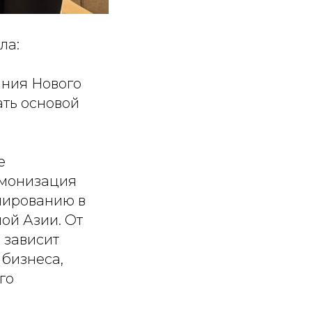
ла:
ания Нового
ать основой
е
рмонизация
лированию в
ой Азии. От
 зависит
бизнеса,
го