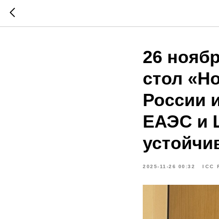
26 ноябр
стол «Н
России 
ЕАЭС и 
устойчи
2025-11-26 00:32
ICC 