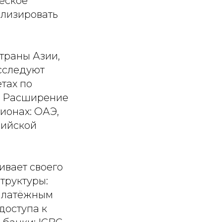
еское
ализировать
страны Азии,
сследуют
ётах по
у. Расширение
ионах: ОАЭ,
сийской
ивает своего
труктуры:
 платёжным
доступа к