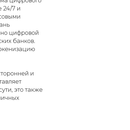
орма цифрового
 24/7 и
совыми
юань
нно цифровой
ских банков.
токенизацию
сторонней и
тавляет
ути, это также
ничных