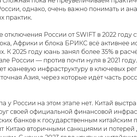
я сложная пока не преувеличиваем практич
оссии, однако, очень важно понимать и ан
х практик.
е отключения России от SWIFT в 2022 году 
ока, Африки и блока БРИКС всё активнее и
х. К 2025 году юань занял более 35% в расч
ле России — против почти нуля в 2021 год
ет юаневую инфраструктуру в ключевых рег
точная Азия, через которые идёт часть рос
а у России на этом этапе нет. Китай выстра
круг своей официальной финансовой инфрас
ских банков к государственным китайским
ит Китаю вторичными санкциями и потерей 