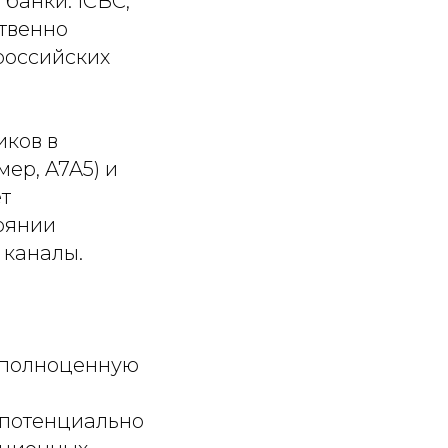
банки: ICBC,
ственно
российских
иков в
ер, A7A5) и
т
тоянии
 каналы.
т полноценную
 потенциально