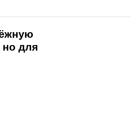
тёжную
 но для