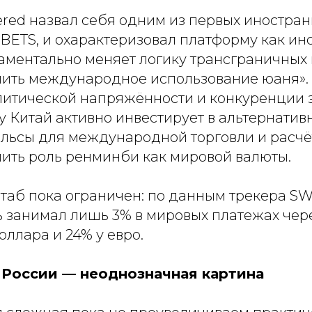
ered назвал себя одним из первых иностран
BETS, и охарактеризовал платформу как ин
аментально меняет логику трансграничных 
лить международное использование юаня».
литической напряжённости и конкуренции 
у Китай активно инвестирует в альтернатив
льсы для международной торговли и расчёт
пить роль ренминби как мировой валюты.
таб пока ограничен: по данным трекера SW
ь занимал лишь 3% в мировых платежах чер
оллара и 24% у евро.
 России — неоднозначная картина