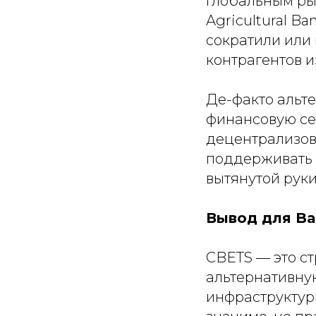
глобальным рын
Agricultural Ba
сократили или
контрагентов 
Де-факто альте
финансовую сер
децентрализов
поддерживать 
вытянутой руки
Вывод для Ba
CBETS — это с
альтернативну
инфраструктур