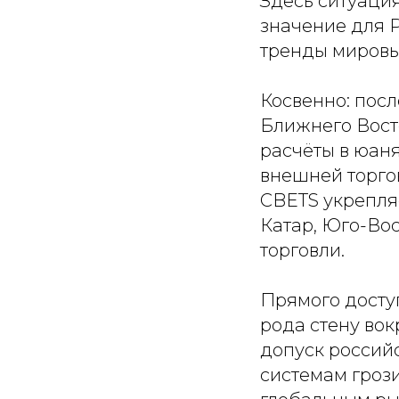
Здесь ситуаци
значение для Р
тренды мировы
Косвенно: посл
Ближнего Вост
расчёты в юаня
внешней торгов
CBETS укрепля
Катар, Юго-Вос
торговли.
Прямого доступ
рода стену во
допуск россий
системам гроз