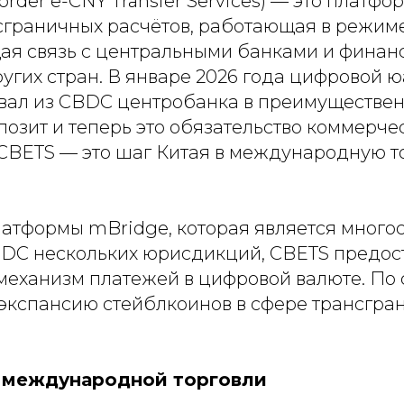
order e-CNY Transfer Services) — это платф
сграничных расчётов, работающая в режиме
я связь с центральными банками и финан
угих стран. В январе 2026 года цифровой 
ал из CBDC центробанка в преимуществе
озит и теперь это обязательство коммерче
 CBETS — это шаг Китая в международную 
латформы mBridge, которая является много
DC нескольких юрисдикций, CBETS предос
еханизм платежей в цифровой валюте. По с
а экспансию стейблкоинов в сфере трансгра
 международной торговли