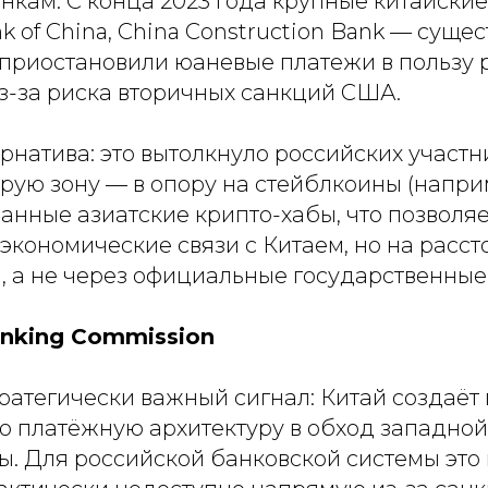
кам. С конца 2023 года крупные китайские 
nk of China, China Construction Bank — суще
 приостановили юаневые платежи в пользу 
из-за риска вторичных санкций США.
рнатива: это вытолкнуло российских участн
ую зону — в опору на стейблкоины (наприм
анные азиатские крипто-хабы, что позволяе
экономические связи с Китаем, но на расс
, а не через официальные государственные
nking Commission
тратегически важный сигнал: Китай создаё
ю платёжную архитектуру в обход западной
ы. Для российской банковской системы это