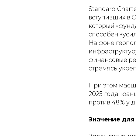
Standard Chart
вступивших в C
который «фунд
способен «уси
На фоне геопо
инфраструктур
финансовые ре
стремясь укре
При этом масш
2025 года, юан
против 48% у д
Значение для