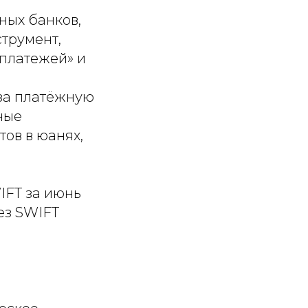
ных банков,
струмент,
платежей» и
за платёжную
ные
ов в юанях,
IFT за июнь
ез SWIFT