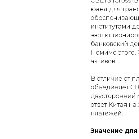
CBETS (Cross-B
юаня для тран
обеспечивающа
институтами др
эволюциониров
банковский деп
Помимо этого,
активов.
В отличие от п
объединяет CB
двусторонний м
ответ Китая н
платежей.
Значение для