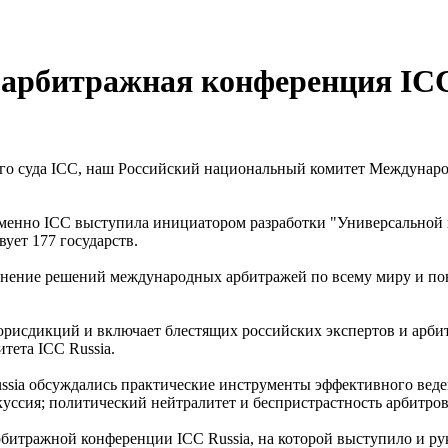
арбитражная конференция ICC
ного суда ICC, наш Российский национальный комитет Междунар
 именно ICC выступила инициатором разработки "Универсальной
ует 177 государств.
нение решений международных арбитражей по всему миру и повл
юрисдикций и включает блестящих российских экспертов и арб
тета ICC Russia.
ia обсуждались практические инструменты эффективного веден
куссия; политический нейтралитет и беспристрастность арбитров
рбитражной конференции ICC Russia, на которой выступило и ру